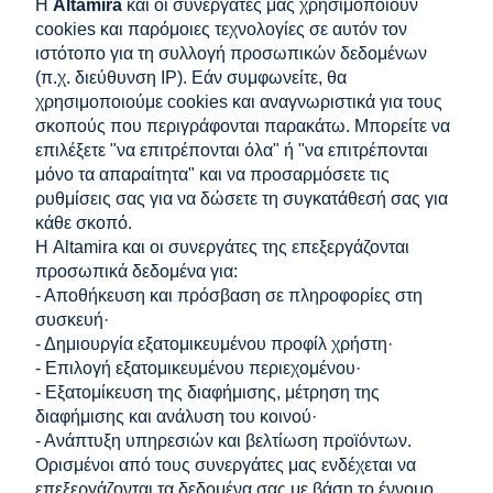
Η
Altamira
και οι συνεργάτες μας χρησιμοποιούν
σύνδεση
cookies και παρόμοιες τεχνολογίες σε αυτόν τον
ιστότοπο για τη συλλογή προσωπικών δεδομένων
Ξεχάσατε τον κωδικό πρόσβασής σας;
(π.χ. διεύθυνση IP). Εάν συμφωνείτε, θα
χρησιμοποιούμε cookies και αναγνωριστικά για τους
σκοπούς που περιγράφονται παρακάτω. Μπορείτε να
Δημιουργία λογαριασμού
επιλέξετε "να επιτρέπονται όλα" ή "να επιτρέπονται
μόνο τα απαραίτητα" και να προσαρμόσετε τις
Θα λάβετε επιπλέον οφέλη:
ρυθμίσεις σας για να δώσετε τη συγκατάθεσή σας για
προβολή της κατάστασης των παραγγελιών
κάθε σκοπό.
προεπισκόπηση ιστορικού αγορών
Η Altamira και οι συνεργάτες της επεξεργάζονται
δεν χρειάζεται να εισάγετε τα στοιχεία σας για επόμενες αγορές
προσωπικά δεδομένα για:
δυνατότητα λήψης εκπτώσεων και κωδικών έκπτωσης
- Αποθήκευση και πρόσβαση σε πληροφορίες στη
δημιουργία λογαριασμού
συσκευή·
- Δημιουργία εξατομικευμένου προφίλ χρήστη·
- Επιλογή εξατομικευμένου περιεχομένου·
- Εξατομίκευση της διαφήμισης, μέτρηση της
ΑΓΟΡΕΣ
διαφήμισης και ανάλυση του κοινού·
- Ανάπτυξη υπηρεσιών και βελτίωση προϊόντων.
ΒΟΗΘΕΙΑ
Ορισμένοι από τους συνεργάτες μας ενδέχεται να
επεξεργάζονται τα δεδομένα σας με βάση το έννομο